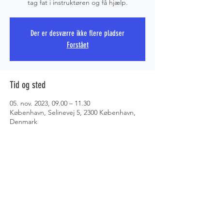
tag fat i instruktøren og få hjælp.
PRS COPE
Der er desværre ikke flere pladser
Forstået
Tid og sted
05. nov. 2023, 09.00 – 11.30
København, Selinevej 5, 2300 København,
Denmark
Om eventet
Det er op til dig, hvad du gerne vil træne - 
tag fat i instruktøren og få hjælp til at 
gennemføre Monthly Skill Challenge.