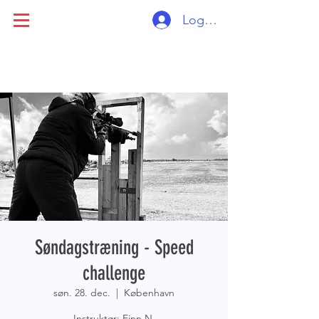
Log ind
Søndagstræning - Speed
challenge
søn. 28. dec.
  |  
København
Instruktør: Finn N.