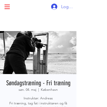
Log ind
Søndagstræning - Fri træning
søn. 04. maj
  |  
København
Instruktør: Andreas
Fri træning, tag fat i instruktøren og få