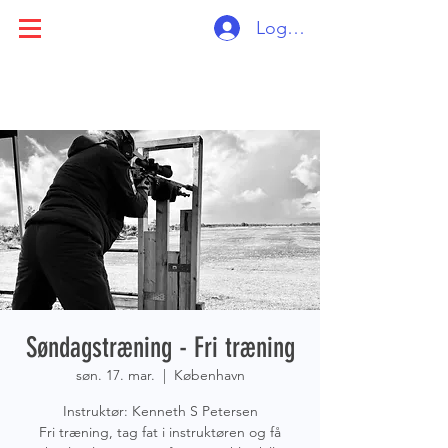
Log ind
Søndagstræning - Fri træning
søn. 17. mar.
  |  
København
Instruktør: Kenneth S Petersen
Fri træning, tag fat i instruktøren og få