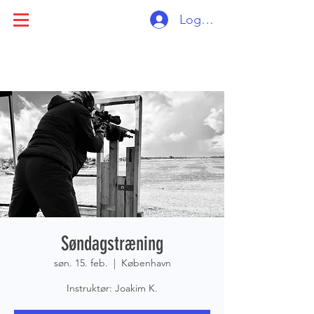
Log ind
Søndagstræning
søn. 15. feb.
  |  
København