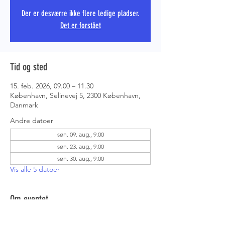
Der er desværre ikke flere ledige pladser.
Det er forstået
PRS COPE
Tid og sted
15. feb. 2026, 09.00 – 11.30
København, Selinevej 5, 2300 København,
Danmark
Andre datoer
søn. 09. aug., 9.00
søn. 23. aug., 9.00
søn. 30. aug., 9.00
Vis alle 5 datoer
Om eventet
Instruktøren har planlagt en sjov lille 