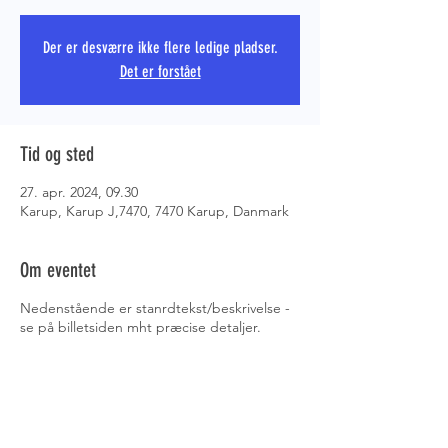
Der er desværre ikke flere ledige pladser.
PRS COPE
Det er forstået
Tid og sted
27. apr. 2024, 09.30
Karup, Karup J,7470, 7470 Karup, Danmark
Om eventet
Nedenstående er stanrdtekst/beskrivelse -
se på billetsiden mht præcise detaljer.
PRS match ud til 800m.
MØDETID: Kl. 9.30 (Morgenbriefing) Vi
skyde fra kl 1000
Der er IKKE indskydning eller