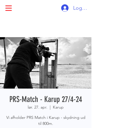
Log ind
PRS-Match - Karup 27/4-24
lør. 27. apr.
  |  
Karup
Vi afholder PRS Match i Karup - skydning ud
til 800m.