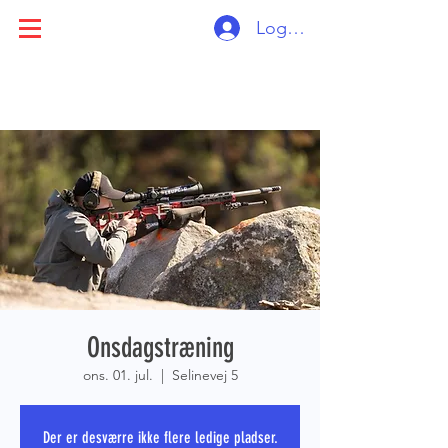
Log ind
Onsdagstræning
ons. 01. jul.
  |  
Selinevej 5
Der er desværre ikke flere ledige pladser.