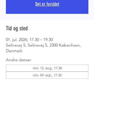
Det er forstået
PRS COPE
Tid og sted
01. jul. 2026, 17.30 – 19.30
Selinevej 5, Selinevej 5, 2300 København,
Danmark
Andre datoer
ons. 12. aug., 17.30
ons. 09. sep., 17.30
Om eventet
Det er op til dig, hvad du gerne vil træne - 
tag fat i instruktøren og få hjælp.