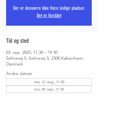
Der er desværre ikke flere ledige pladser.
Det er forstået
PRS COPE
Tid og sted
03. sep. 2025, 17.30 – 19.30
Selinevej 5, Selinevej 5, 2300 København,
Danmark
Andre datoer
ons. 12. aug., 17.30
ons. 09. sep., 17.30
Om eventet
Det er op til dig, hvad du gerne vil træne - 
tag fat i instruktøren og få hjælp.