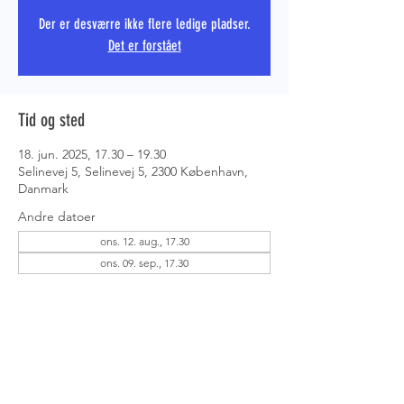
Der er desværre ikke flere ledige pladser.
Det er forstået
PRS COPE
Tid og sted
18. jun. 2025, 17.30 – 19.30
Selinevej 5, Selinevej 5, 2300 København,
Danmark
Andre datoer
ons. 12. aug., 17.30
ons. 09. sep., 17.30
Om eventet
Det er op til dig, hvad du gerne vil træne - 
tag fat i instruktøren og få hjælp.