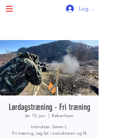
Log ind
Lørdagstræning - Fri træning
lør. 13. jun.
  |  
København
Instruktør: Søren L.
Fri træning, tag fat i instruktøren og få