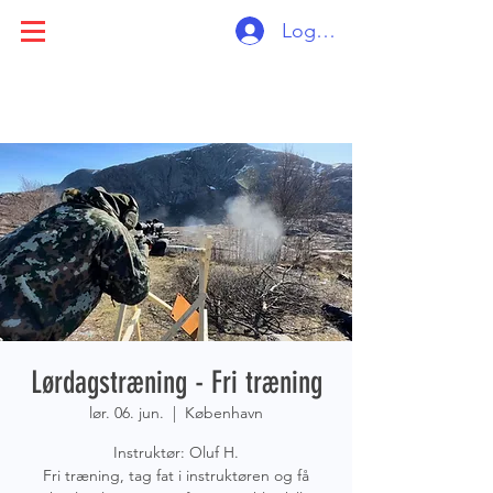
Log ind
Lørdagstræning - Fri træning
lør. 06. jun.
  |  
København
Instruktør: Oluf H.
Fri træning, tag fat i instruktøren og få