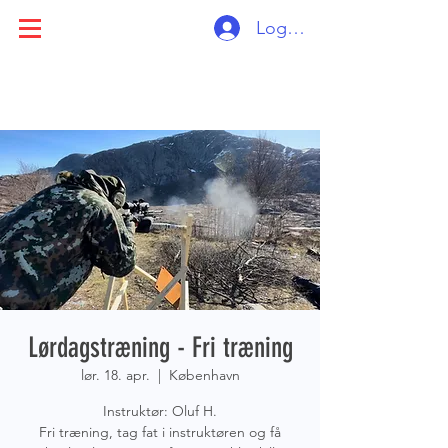
Log ind
Lørdagstræning - Fri træning
lør. 18. apr.
  |  
København
Instruktør: Oluf H.
Fri træning, tag fat i instruktøren og få