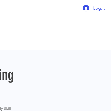
Log ind
ing
y Skill