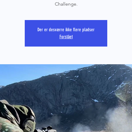
Challenge.
PRS CO
Der er desværre ikke flere pladser
Forstået