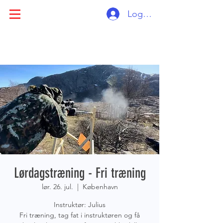
Log ind
Lørdagstræning - Fri træning
lør. 26. jul.
  |  
København
Instruktør: Julius
Fri træning, tag fat i instruktøren og få