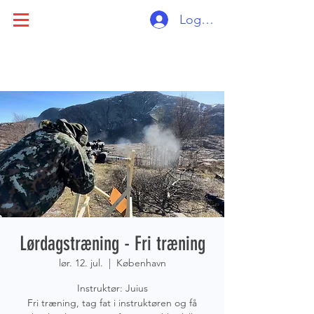
Log ind
Lørdagstræning - Fri træning
lør. 12. jul.
  |  
København
Instruktør: Juius
Fri træning, tag fat i instruktøren og få