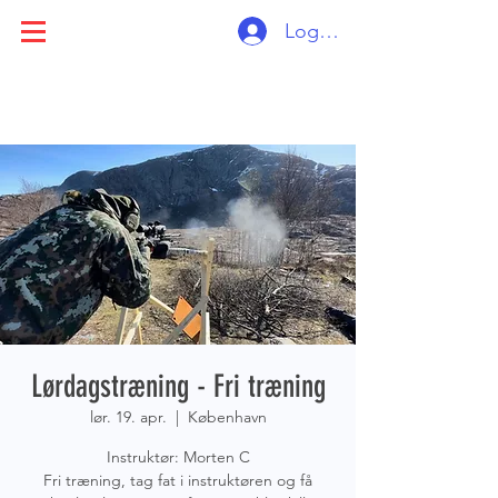
Log ind
Lørdagstræning - Fri træning
lør. 19. apr.
  |  
København
Instruktør: Morten C
Fri træning, tag fat i instruktøren og få