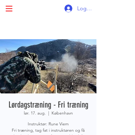
Log ind
Lørdagstræning - Fri træning
lør. 17. aug.
  |  
København
Instruktør: Rune Viem
Fri træning, tag fat i instruktøren og få