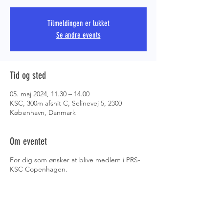
Tilmeldingen er lukket
PRS COPE
Se andre events
Tid og sted
05. maj 2024, 11.30 – 14.00
KSC, 300m afsnit C, Selinevej 5, 2300
København, Danmark
Om eventet
For dig som ønsker at blive medlem i PRS-
KSC Copenhagen.
Her har du mulighed for at komme på en
introdag, hører mere om PRS og ...
- datoer og info om aspirantforløb