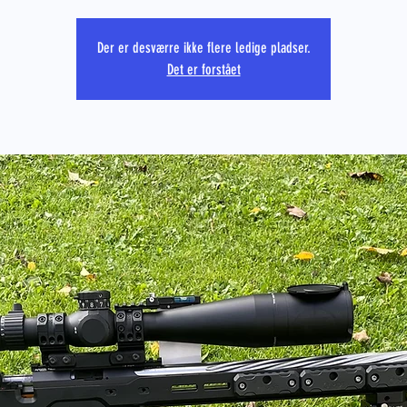
Der er desværre ikke flere ledige pladser.
Det er forstået
PRS CO