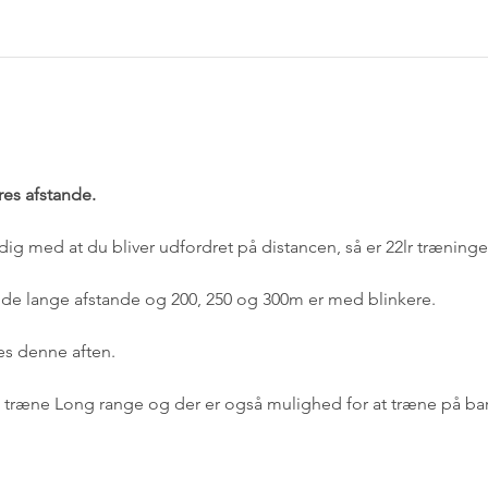
res afstande.
ig med at du bliver udfordret på distancen, så er 22lr træninge
le de lange afstande og 200, 250 og 300m er med blinkere.
es denne aften.
at træne Long range og der er også mulighed for at træne på bar